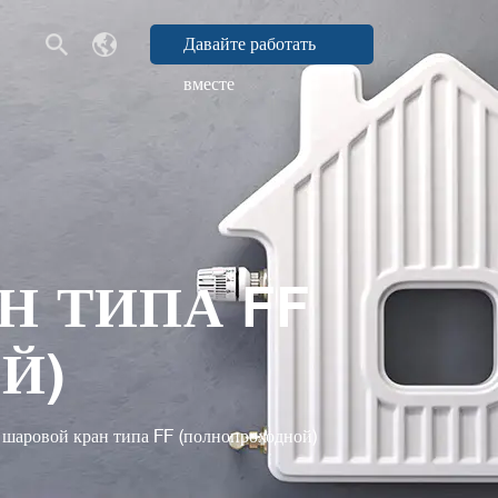
Давайте работать
вместе
Н ТИПА FF
Й)
шаровой кран типа FF (полнопроходной)