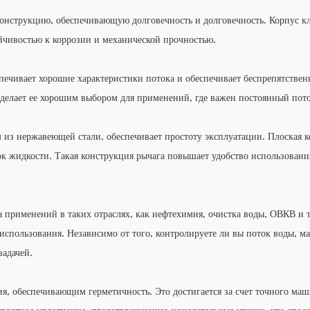
нструкцию, обеспечивающую долговечность и долговечность. Корпус кл
ойчивостью к коррозии и механической прочностью.
печивает хорошие характеристики потока и обеспечивает беспрепятстве
 делает ее хорошим выбором для применений, где важен постоянный пот
из нержавеющей стали, обеспечивает простоту эксплуатации. Плоская к
ток жидкости. Такая конструкция рычага повышает удобство использован
 применений в таких отраслях, как нефтехимия, очистка воды, ОВКВ и т
 использования. Независимо от того, контролируете ли вы поток воды, м
задачей.
, обеспечивающим герметичность. Это достигается за счет точного маш