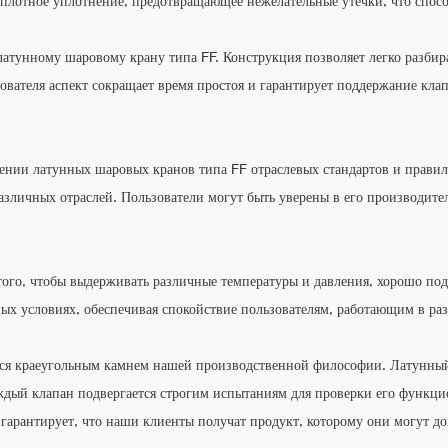
 плотное уплотнение, предотвращающее нежелательные утечки, что спосо
атунному шаровому крану типа FF. Конструкция позволяет легко разбира
зователя аспект сокращает время простоя и гарантирует поддержание кл
ении латунных шаровых кранов типа FF отраслевых стандартов и правил
азличных отраслей. Пользователи могут быть уверены в его производите
того, чтобы выдерживать различные температуры и давления, хорошо по
ных условиях, обеспечивая спокойствие пользователям, работающим в ра
ся краеугольным камнем нашей производственной философии. Латунный
ждый клапан подвергается строгим испытаниям для проверки его функцио
 гарантирует, что наши клиенты получат продукт, которому они могут д