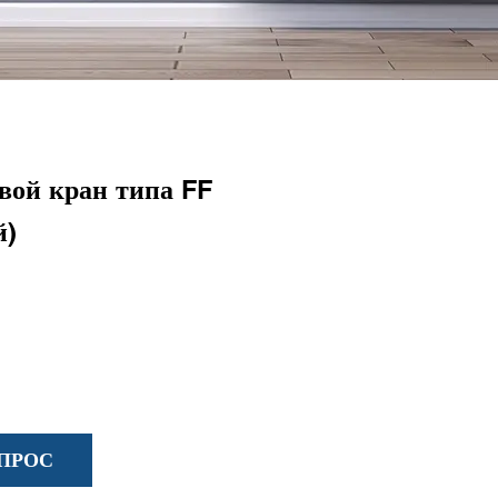
ой кран типа FF
й)
ПРОС